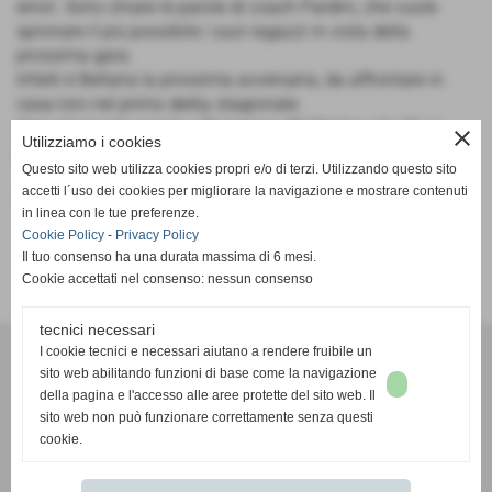
errori. Sono chiare le parole di coach Pardini, che vuole
spronare il più possibile i suoi ragazzi in vista della
prossima gara.
Infatti è Bellaria la prossima avversaria, da affrontare in
casa loro nel primo derby stagionale.
Appuntamento perciò a Domenica 30 Ottobre alle 21 al
close
Utilizziamo i cookies
palazzetto di Bellaria a Pontedera.
Questo sito web utilizza cookies propri e/o di terzi. Utilizzando questo sito
accetti l´uso dei cookies per migliorare la navigazione e mostrare contenuti
Fonte:
Frogs
in linea con le tue preferenze.
Cookie Policy
-
Privacy Policy
Il tuo consenso ha una durata massima di 6 mesi.
Cookie accettati nel consenso: nessun consenso
tecnici necessari
A. D. Pallacanestro Castelfranco Frogs
I cookie tecnici e necessari aiutano a rendere fruibile un
Via Rocco Scotellaro, 39 - CAP 56022 - Castelfranco di sotto (Pisa)
sito web abilitando funzioni di base come la navigazione
della pagina e l'accesso alle aree protette del sito web. Il
P.I. 01636130500
sito web non può funzionare correttamente senza questi
Tel. 3387540212
cookie.
info@frogspallacanestro.it