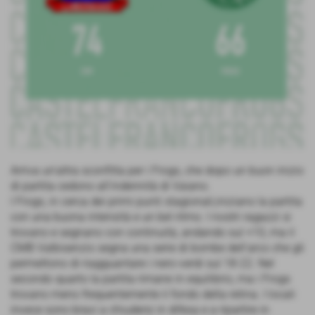
Arriva un'altra sconfitta per i Frogs, che dopo un buon inizio
di partita cedono all'indennità di Vaiano.
I Frogs, in cerca dei primi punti stagionali,iniziano la partita
con una buona intensità e un bel ritmo. I nostri ragazzi si
trovano e segnano con continuità, andando sul +10, ma il
CMB Valbisenzio segna una serie di bombe dell'arco che gli
permettono di riagguantare i nero-verdi sul 18-22. Nel
secondo quarto la partita rimane in equilibrio, ma i Frogs
trovano meno frequentemente il fondo della retina. I locali
invece sono bravi a chiudersi in difesa e a ripartire in