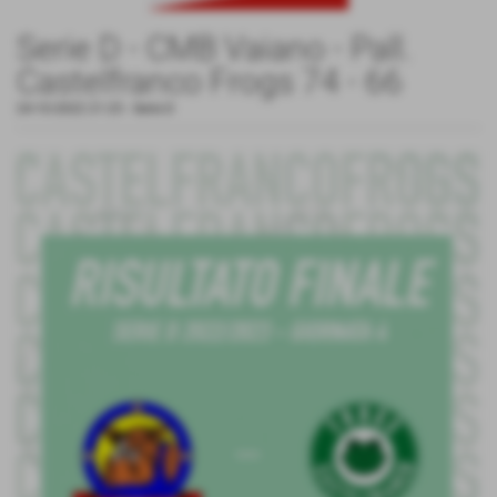
Serie D - CMB Vaiano - Pall.
Castelfranco Frogs 74 - 66
24-10-2022 21:25
-
Serie D