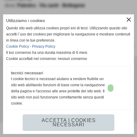
dove:
Palestra - Via santi - Bottegone
close
Wolf Basket Pistoia - Pall. Castelfranco Frogs
Utilizziamo i cookies
Serie D
Questo sito web utilizza cookies propri e/o di terzi. Utilizzando questo sito
Girone B
accetti l´uso dei cookies per migliorare la navigazione e mostrare contenuti
in linea con le tue preferenze.
<< PRECEDENTE
SUCCESSIVO >>
Cookie Policy
-
Privacy Policy
Il tuo consenso ha una durata massima di 6 mesi.
Cookie accettati nel consenso: nessun consenso
A. D. Pallacanestro Castelfranco Frogs
Via Rocco Scotellaro, 39 - CAP 56022 - Castelfranco di sotto (Pisa)
tecnici necessari
P.I. 01636130500
I cookie tecnici e necessari aiutano a rendere fruibile un
Tel. 3387540212
sito web abilitando funzioni di base come la navigazione
info@frogspallacanestro.it
della pagina e l'accesso alle aree protette del sito web. Il
sito web non può funzionare correttamente senza questi
cookie.
Realizzazione siti web www.sitoper.it
ACCETTA I COOKIES
NECESSARI