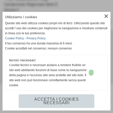
Campionato Regionale Serie D
Girone C
close
Utilizziamo i cookies
<< PRECEDENTE
SUCCESSIVO >>
Questo sito web utilizza cookies propri e/o di terzi. Utilizzando questo sito
accetti l´uso dei cookies per migliorare la navigazione e mostrare contenuti
in linea con le tue preferenze.
A. D. Pallacanestro Castelfranco Frogs
Cookie Policy
-
Privacy Policy
Via Rocco Scotellaro, 39 - CAP 56022 - Castelfranco di sotto (Pisa)
Il tuo consenso ha una durata massima di 6 mesi.
P.I. 01636130500
Cookie accettati nel consenso: nessun consenso
Tel. 3387540212
info@frogspallacanestro.it
tecnici necessari
I cookie tecnici e necessari aiutano a rendere fruibile un
sito web abilitando funzioni di base come la navigazione
della pagina e l'accesso alle aree protette del sito web. Il
Realizzazione siti web www.sitoper.it
sito web non può funzionare correttamente senza questi
cookie.
ACCETTA I COOKIES
NECESSARI