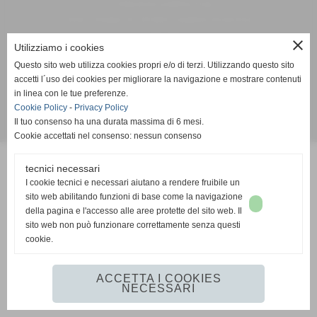
A. D. Pallacanestro Castelfranco Frogs
Via Rocco Scotellaro, 39 - CAP 56022 - Castelfranco di sotto (Pisa)
P.I. 01636130500
close
Utilizziamo i cookies
Tel. 3387540212
Questo sito web utilizza cookies propri e/o di terzi. Utilizzando questo sito
info@frogspallacanestro.it
accetti l´uso dei cookies per migliorare la navigazione e mostrare contenuti
in linea con le tue preferenze.
Cookie Policy
-
Privacy Policy
Il tuo consenso ha una durata massima di 6 mesi.
Realizzazione siti web www.sitoper.it
Cookie accettati nel consenso: nessun consenso
tecnici necessari
I cookie tecnici e necessari aiutano a rendere fruibile un
sito web abilitando funzioni di base come la navigazione
della pagina e l'accesso alle aree protette del sito web. Il
sito web non può funzionare correttamente senza questi
cookie.
ACCETTA I COOKIES
NECESSARI