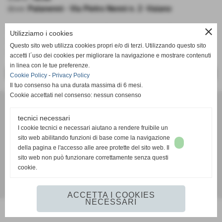
dove:
Palanenni - Via Pietro Nenni n. 2 -Vaiano
close
Centro Minibasket Vaiano - Pall. Castelfranco Frogs
Utilizziamo i cookies
Serie D
Questo sito web utilizza cookies propri e/o di terzi. Utilizzando questo sito
Girone B
accetti l´uso dei cookies per migliorare la navigazione e mostrare contenuti
in linea con le tue preferenze.
<< PRECEDENTE
SUCCESSIVO >>
Cookie Policy
-
Privacy Policy
Il tuo consenso ha una durata massima di 6 mesi.
Cookie accettati nel consenso: nessun consenso
A. D. Pallacanestro Castelfranco Frogs
Via Rocco Scotellaro, 39 - CAP 56022 - Castelfranco di sotto (Pisa)
tecnici necessari
P.I. 01636130500
I cookie tecnici e necessari aiutano a rendere fruibile un
Tel. 3387540212
sito web abilitando funzioni di base come la navigazione
info@frogspallacanestro.it
della pagina e l'accesso alle aree protette del sito web. Il
sito web non può funzionare correttamente senza questi
cookie.
Realizzazione siti web www.sitoper.it
ACCETTA I COOKIES
NECESSARI