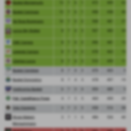
Basket Montemurlo
12
7
6
1
472
409
63
Basket Calcinaia
12
7
6
1
498
458
40
Sei Rose Rosignano
10
7
5
2
508
481
27
Lucca Sky Walker
8
7
4
3
507
483
24
CMC Carrara
8
7
4
3
496
481
15
Legends Carrara
8
7
4
3
478
463
15
Libertas Lucca
8
7
4
3
510
499
11
Basket Cerretese
8
7
4
3
470
465
5
Basket Donoratico
8
7
4
3
478
497
-19
Valdicornia Basket
6
7
3
4
494
489
5
Pall. Castelfranco Frogs
4
7
2
5
460
499
-39
Vela Viareggio
4
7
2
5
458
516
-58
Shoes Makers
2
7
1
6
486
526
-40
Monsummano