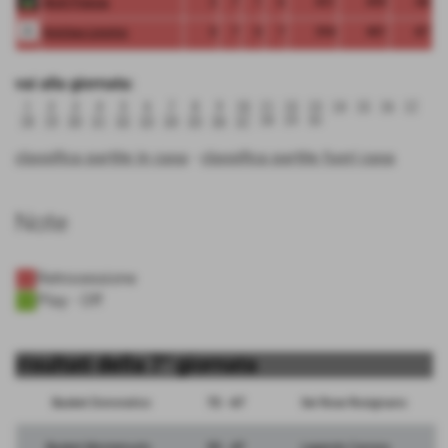
Wolf Pistoia
2
7
1
6
451
499
-48
Invictus Livorno
0
7
0
7
394
481
-87
vai alla giornata:
1
2
3
4
5
6
7
8
9
10
11
12
13
14
15
16
17
18
19
20
21
22
23
24
25
26
27
28
29
30
classifica partite in casa
-
classifica partite fuori casa
Note
Retrocessione
Play - Off
risultati della 7° giornata
Basket Donoratico
72 - 67
Sei Rose Rosignano