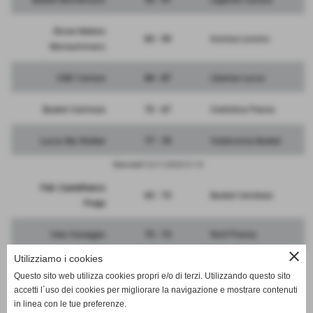
Basket Montemurlo
55 - 47
Legends Carrara
Shoes Makers
83 - 59
Invictus Livorno
Monsummano
CMC Carrara
84 - 87
Libertas Lucca
Basket Calcinaia
72 - 67
Cestistica Pescia
Lucca Sky Walker
77 - 70
Valdicornia Basket
Mercoledì 13/11/2024 21:15
Pall. Castelfranco
65 - 73
Basket Cerretese
Frogs
Vela Viareggio
75 - 73
Wolf Pistoia
close
Utilizziamo i cookies
Questo sito web utilizza cookies propri e/o di terzi. Utilizzando questo sito
accetti l´uso dei cookies per migliorare la navigazione e mostrare contenuti
in linea con le tue preferenze.