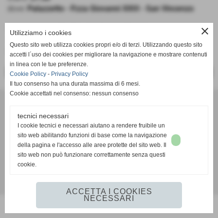
dove:
Palazzetto - P.zza Giovanni XXIII - San Vincenzo
close
V.V.V. SAN VINCENZO - NO PANIC FROGS
Utilizziamo i cookies
1° Divisione
Questo sito web utilizza cookies propri e/o di terzi. Utilizzando questo sito
Girone C
accetti l´uso dei cookies per migliorare la navigazione e mostrare contenuti
in linea con le tue preferenze.
<< PRECEDENTE
SUCCESSIVO >>
Cookie Policy
-
Privacy Policy
Il tuo consenso ha una durata massima di 6 mesi.
Cookie accettati nel consenso: nessun consenso
A. D. Pallacanestro Castelfranco Frogs
Via Rocco Scotellaro, 39 - CAP 56022 - Castelfranco di sotto (Pisa)
tecnici necessari
P.I. 01636130500
I cookie tecnici e necessari aiutano a rendere fruibile un
Tel. 3387540212
sito web abilitando funzioni di base come la navigazione
info@frogspallacanestro.it
della pagina e l'accesso alle aree protette del sito web. Il
sito web non può funzionare correttamente senza questi
cookie.
Realizzazione siti web www.sitoper.it
ACCETTA I COOKIES
NECESSARI