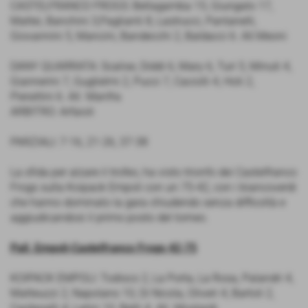
CASTELFRANCO FROGS: Bellagamba 15, Giungato 17,
Mattei, Banchini 3,Paglianti 8, Lastrucci, Pantanelli,
Giovannini 5, Mancini, Bandecchi 2, Baldacci 6. All.Meoni
DANY QUARRATA: Scalise, Diddi 6, Mary 6, Turi 5, Minuti 4,
Giannerini 7, Guglielmi 2, Pucci 7, Caciolli 4, Hoti 2,
Pierattini 6. All. Manfra
ARBITRO: Arfaioli
PARZIALI: 7-16, 21-26, 37-38
La sfida per alzare il trofeo, ha visto trionfo dei Castelfranco
Frogs sulla Koipack Empoli con un 75-42, con i biancoverdi
che hanno dominato la gara chiudendo senza difficoltà e
aggiudicandosi il primo posto del torneo.
Pall. Empoli-Castelfranco Frogs 42-75
KOIPACK EMPOLI: Todisco 2, La Porta, La Rosa, Palandri 4,
Matteuzzi 2, Napolano 10, Di Nicola, Oliveri 4, Bartoli 2,