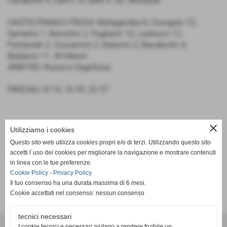
Cardanelli 4, Latini 10, Betti 4. All. Mostardi
CASTELFRANCO FROGS: Bellagamba 8, Giungato 15,
Samerini 1, Banchini 2, Paglianti 16, Lastrucci 12,
Pantanelli 2, Giovannini 2, Mancini 2, Bandecchi 4,
Baldacci 11. All.Meoni
ARBITRO: Russo e Vagniluca
PARZIALI: 8-14, 16-39, 32-57
close
Utilizziamo i cookies
Questo sito web utilizza cookies propri e/o di terzi. Utilizzando questo sito
accetti l´uso dei cookies per migliorare la navigazione e mostrare contenuti
Fonte:
Frogs
in linea con le tue preferenze.
Cookie Policy
-
Privacy Policy
Il tuo consenso ha una durata massima di 6 mesi.
Cookie accettati nel consenso: nessun consenso
tecnici necessari
A. D. Pallacanestro Castelfranco Frogs
I cookie tecnici e necessari aiutano a rendere fruibile un