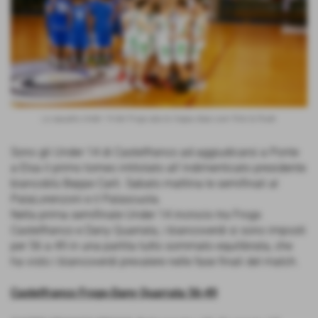
La squadra Under 14 dei Frogs alza la Coppa dopo aver finto la finale
Sono gli Under 14 di Castelfranco ad aggiudicarsi a Ponte
a Elsa il primo torneo intitolato all´indimenticato presidente
biancoblù Beppe Carli. Sabato mattina le semifinali al
PalaLorenzoni e il Palascuola.
Nella prima semifinale Under 14 incrocio tra Frogs
Castelfranco e Dany Quarrata, i biancoverdi si sono imposti
per 56 a 49 in una partita tutto sommato equilibrata, che
ha visto i biancoverdi prevalere nelle fase finali del match.
Castelfranco Frogs-Dany Quarrata 56-49