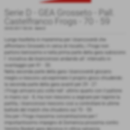
Serie D - GEA Grosseto - Pall.
Castelfranco Frogs - 70 - 59
24-02-2017 00:34
-
Serie D
Lunga trasferta in maremma per i biancoverdi che
affrontano Grosseto in cerca di riscatto, i Frogs non
partono benissimo e nella prima parte della gara subiscono
l´ iniziativa dei biancorossi andando all´ intervallo in
svantaggio per 41 - 30.
Nella seconda parte della gara i biancoverdi giocano
meglio e riescono ad esprimere il proprio gioco chiudendo
la seconda parte della gara avanti per 29 - 27.
I Frogs arrivano più volte nell´ ultimo quarto con il pallone
in mano sul - 8, ma non riescono a segnare per riaprire la
partita, i biancorossi riescono così a controllare le ultime
battute del match che chiudono sul 70 - 59.
Ora per i Frogs massima concentrazione per l´
importantissimo impegno di Domenica prossima contro
Versilia Basket gara decisiva in ottica salvezza.