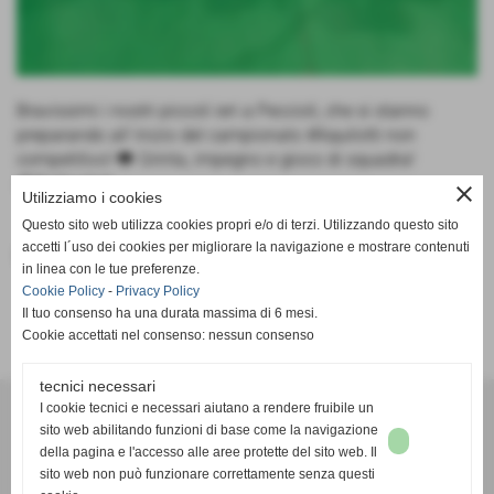
Bravissimi i nostri piccoli ieri a Peccioli, che si stanno
preparando all´inizio del campionato #Aquilotti non
competitivo! 🐸 Grinta, impegno e gioco di squadra!
#Minibasket
close
Utilizziamo i cookies
Questo sito web utilizza cookies propri e/o di terzi. Utilizzando questo sito
accetti l´uso dei cookies per migliorare la navigazione e mostrare contenuti
Fonte:
Frogs
in linea con le tue preferenze.
Cookie Policy
-
Privacy Policy
Il tuo consenso ha una durata massima di 6 mesi.
Cookie accettati nel consenso: nessun consenso
tecnici necessari
A. D. Pallacanestro Castelfranco Frogs
I cookie tecnici e necessari aiutano a rendere fruibile un
Via Rocco Scotellaro, 39 - CAP 56022 - Castelfranco di sotto (Pisa)
sito web abilitando funzioni di base come la navigazione
della pagina e l'accesso alle aree protette del sito web. Il
P.I. 01636130500
sito web non può funzionare correttamente senza questi
Tel. 3387540212