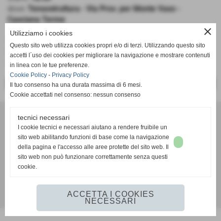
dove:
Tensostruttura - Via Prov. per Monte Vaso -
Casciana Terme
close
Utilizziamo i cookies
Pol. Casciana Terme - Pall. Castelfranco Frogs
Questo sito web utilizza cookies propri e/o di terzi. Utilizzando questo sito
Under 13
accetti l´uso dei cookies per migliorare la navigazione e mostrare contenuti
Girone G
in linea con le tue preferenze.
Cookie Policy
-
Privacy Policy
<< PRECEDENTE
SUCCESSIVO >>
Il tuo consenso ha una durata massima di 6 mesi.
Cookie accettati nel consenso: nessun consenso
A. D. Pallacanestro Castelfranco Frogs
tecnici necessari
Via Rocco Scotellaro, 39 - CAP 56022 - Castelfranco di sotto (Pisa)
I cookie tecnici e necessari aiutano a rendere fruibile un
P.I. 01636130500
sito web abilitando funzioni di base come la navigazione
Tel. 3387540212
della pagina e l'accesso alle aree protette del sito web. Il
info@frogspallacanestro.it
sito web non può funzionare correttamente senza questi
cookie.
ACCETTA I COOKIES
Realizzazione siti web www.sitoper.it
NECESSARI