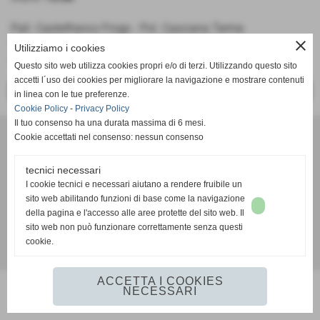
Pall. Castelfranco Frogs - Pol. Casciana Terme
close
Under 13
Utilizziamo i cookies
Girone G
Questo sito web utilizza cookies propri e/o di terzi. Utilizzando questo sito
accetti l´uso dei cookies per migliorare la navigazione e mostrare contenuti
<< PRECEDENTE
SUCCESSIVO >>
in linea con le tue preferenze.
Cookie Policy
-
Privacy Policy
Il tuo consenso ha una durata massima di 6 mesi.
A. D. Pallacanestro Castelfranco Frogs
Cookie accettati nel consenso: nessun consenso
Via Rocco Scotellaro, 39 - CAP 56022 - Castelfranco di sotto (Pisa)
P.I. 01636130500
tecnici necessari
Tel. 3387540212
I cookie tecnici e necessari aiutano a rendere fruibile un
info@frogspallacanestro.it
sito web abilitando funzioni di base come la navigazione
della pagina e l'accesso alle aree protette del sito web. Il
sito web non può funzionare correttamente senza questi
cookie.
Realizzazione siti web www.sitoper.it
ACCETTA I COOKIES
NECESSARI