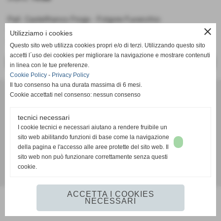
Pall. Castelfranco Frogs - Folgore Fucecchio
close
Under 13
Utilizziamo i cookies
Girone G
Questo sito web utilizza cookies propri e/o di terzi. Utilizzando questo sito
accetti l´uso dei cookies per migliorare la navigazione e mostrare contenuti
<< PRECEDENTE
SUCCESSIVO >>
in linea con le tue preferenze.
Cookie Policy
-
Privacy Policy
Il tuo consenso ha una durata massima di 6 mesi.
A. D. Pallacanestro Castelfranco Frogs
Cookie accettati nel consenso: nessun consenso
Via Rocco Scotellaro, 39 - CAP 56022 - Castelfranco di sotto (Pisa)
P.I. 01636130500
tecnici necessari
Tel. 3387540212
I cookie tecnici e necessari aiutano a rendere fruibile un
info@frogspallacanestro.it
sito web abilitando funzioni di base come la navigazione
della pagina e l'accesso alle aree protette del sito web. Il
sito web non può funzionare correttamente senza questi
cookie.
Realizzazione siti web www.sitoper.it
ACCETTA I COOKIES
NECESSARI