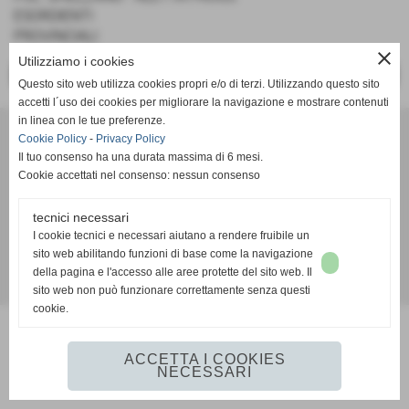
ESORDIENTI
PROVINCIALI
close
Utilizziamo i cookies
<< PRECEDENTE
SUCCESSIVO >>
Questo sito web utilizza cookies propri e/o di terzi. Utilizzando questo sito
accetti l´uso dei cookies per migliorare la navigazione e mostrare contenuti
in linea con le tue preferenze.
A. D. Pallacanestro Castelfranco Frogs
Cookie Policy
-
Privacy Policy
Via Rocco Scotellaro, 39 - CAP 56022 - Castelfranco di sotto (Pisa)
Il tuo consenso ha una durata massima di 6 mesi.
P.I. 01636130500
Cookie accettati nel consenso: nessun consenso
Tel. 3387540212
info@frogspallacanestro.it
tecnici necessari
I cookie tecnici e necessari aiutano a rendere fruibile un
sito web abilitando funzioni di base come la navigazione
della pagina e l'accesso alle aree protette del sito web. Il
Realizzazione siti web www.sitoper.it
sito web non può funzionare correttamente senza questi
cookie.
ACCETTA I COOKIES
NECESSARI