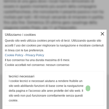
termine di una gara dove i locali hanno dimostrato di
essere in questo momento più avanti della compagine
castelfranchese, che nonostante il pesante passivo non ha
mollato per tutti i 40 minuti cercando di rimanere in partita
fino alla fine. Domenica 20 ultima gara casalinga della
stagione contro Prato, ore 11 al Palazzetto.
close
Utilizziamo i cookies
Questo sito web utilizza cookies propri e/o di terzi. Utilizzando questo sito
accetti l´uso dei cookies per migliorare la navigazione e mostrare contenuti
Fonte:
Frogs
in linea con le tue preferenze.
Cookie Policy
-
Privacy Policy
Il tuo consenso ha una durata massima di 6 mesi.
Cookie accettati nel consenso: nessun consenso
tecnici necessari
A. D. Pallacanestro Castelfranco Frogs
I cookie tecnici e necessari aiutano a rendere fruibile un
Via Rocco Scotellaro, 39 - CAP 56022 - Castelfranco di sotto (Pisa)
sito web abilitando funzioni di base come la navigazione
della pagina e l'accesso alle aree protette del sito web. Il
P.I. 01636130500
sito web non può funzionare correttamente senza questi
Tel. 3387540212
cookie.
info@frogspallacanestro.it