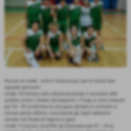
Ancora un week - end in chiaroscuro, per le nostre due
squadre giovanili :
Under 18 tornano alla vittoria bissando il successo dell´
andata contro i Dukes Sansepolcro, i Frogs si sono imposti
per 54 - 45 al termine di una gara sempre in controllo e
chiusa senza affanni, nonostante gli ospiti abbiamo
cercato nel finale di riaprire la gara.
Under 13 escono sconfitti da Ghezzano per 81 - 24 al