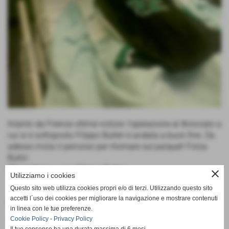
Intanto da Firenze ottime notizie: l’operazione al #crociato a
cui si è sottoposto Filippo Bulleri è andata a buon fine. Da
adesso inizia il percorso per ritornare sul parquet! Forza
Bullo!
#FrogsArmy — con Filippo Bulleri
close
Utilizziamo i cookies
Questo sito web utilizza cookies propri e/o di terzi. Utilizzando questo sito
accetti l´uso dei cookies per migliorare la navigazione e mostrare contenuti
Fonte:
Frogs
in linea con le tue preferenze.
Cookie Policy
-
Privacy Policy