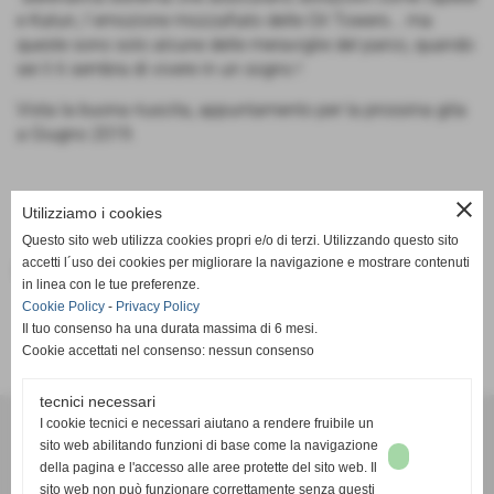
e Katun, l´emozione mozzafiato delle Oil Towers... ma
queste sono solo alcune delle meraviglie del parco, quando
sei lì ti sembra di vivere in un sogno !
Vista la buona riuscita, appuntamento per la prossina gita
a Giugno 2019.
close
Utilizziamo i cookies
Questo sito web utilizza cookies propri e/o di terzi. Utilizzando questo sito
accetti l´uso dei cookies per migliorare la navigazione e mostrare contenuti
Fonte:
Frogs
in linea con le tue preferenze.
Cookie Policy
-
Privacy Policy
Il tuo consenso ha una durata massima di 6 mesi.
Cookie accettati nel consenso: nessun consenso
tecnici necessari
A. D. Pallacanestro Castelfranco Frogs
I cookie tecnici e necessari aiutano a rendere fruibile un
Via Rocco Scotellaro, 39 - CAP 56022 - Castelfranco di sotto (Pisa)
sito web abilitando funzioni di base come la navigazione
della pagina e l'accesso alle aree protette del sito web. Il
P.I. 01636130500
sito web non può funzionare correttamente senza questi
Tel. 3387540212