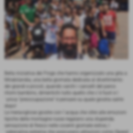
Bella iniziativa dei Frogs che hanno organizzato una gita a
Mirabilandia, una bella giornata dedicata al divertimento
dei grandi e piccoli, quando varchi i cancelli del parco
ritorni bambino, dimentichi tutto quello che c´è fuori e l
´unica "preoccupazione" è pensare su quale giostra salire
dopo!
Le meravigliose giostre con l´acqua che oltre alle emozioni
tipiche delle montagne russe regalano una stupenda
sensazione di fresco nelle cocenti giornate estive, l
´adrenalina estrema che assicurano attrazioni come iSpeed