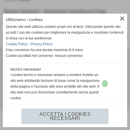
Basket Ghezzano - Minibasket Castelfranco Frogs
close
Aquilotti
Utilizziamo i cookies
Girone non Competitivo
Questo sito web utilizza cookies propri e/o di terzi. Utilizzando questo sito
accetti l´uso dei cookies per migliorare la navigazione e mostrare contenuti
<< PRECEDENTE
SUCCESSIVO >>
in linea con le tue preferenze.
Cookie Policy
-
Privacy Policy
Il tuo consenso ha una durata massima di 6 mesi.
A. D. Pallacanestro Castelfranco Frogs
Cookie accettati nel consenso: nessun consenso
Via Rocco Scotellaro, 39 - CAP 56022 - Castelfranco di sotto (Pisa)
P.I. 01636130500
tecnici necessari
Tel. 3387540212
I cookie tecnici e necessari aiutano a rendere fruibile un
info@frogspallacanestro.it
sito web abilitando funzioni di base come la navigazione
della pagina e l'accesso alle aree protette del sito web. Il
sito web non può funzionare correttamente senza questi
cookie.
Realizzazione siti web www.sitoper.it
ACCETTA I COOKIES
NECESSARI