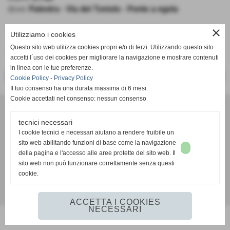
dove:
Palestra - Via del Toniolo - Ponte a egola
close
BASKET SAN MINIATO - NO PANIC FROGS
Utilizziamo i cookies
1° Divisione
Questo sito web utilizza cookies propri e/o di terzi. Utilizzando questo sito
Girone C
accetti l´uso dei cookies per migliorare la navigazione e mostrare contenuti
in linea con le tue preferenze.
<< PRECEDENTE
SUCCESSIVO >>
Cookie Policy
-
Privacy Policy
Il tuo consenso ha una durata massima di 6 mesi.
Cookie accettati nel consenso: nessun consenso
A. D. Pallacanestro Castelfranco Frogs
Via Rocco Scotellaro, 39 - CAP 56022 - Castelfranco di sotto (Pisa)
tecnici necessari
P.I. 01636130500
I cookie tecnici e necessari aiutano a rendere fruibile un
Tel. 3387540212
sito web abilitando funzioni di base come la navigazione
info@frogspallacanestro.it
della pagina e l'accesso alle aree protette del sito web. Il
sito web non può funzionare correttamente senza questi
cookie.
Realizzazione siti web www.sitoper.it
ACCETTA I COOKIES
NECESSARI