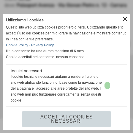
dove:
Palasport Avenza - Via Giovan Pietro n. 12 - Carrara
close
Audax Carrara - Pall. Castelfranco Frogs
Utilizziamo i cookies
Under 14
Questo sito web utilizza cookies propri e/o di terzi. Utilizzando questo sito
Girone 6 CL
accetti l´uso dei cookies per migliorare la navigazione e mostrare contenuti
in linea con le tue preferenze.
<< PRECEDENTE
SUCCESSIVO >>
Cookie Policy
-
Privacy Policy
Il tuo consenso ha una durata massima di 6 mesi.
Cookie accettati nel consenso: nessun consenso
A. D. Pallacanestro Castelfranco Frogs
Via Rocco Scotellaro, 39 - CAP 56022 - Castelfranco di sotto (Pisa)
tecnici necessari
P.I. 01636130500
I cookie tecnici e necessari aiutano a rendere fruibile un
Tel. 3387540212
sito web abilitando funzioni di base come la navigazione
info@frogspallacanestro.it
della pagina e l'accesso alle aree protette del sito web. Il
sito web non può funzionare correttamente senza questi
cookie.
Realizzazione siti web www.sitoper.it
ACCETTA I COOKIES
NECESSARI