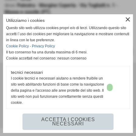
dove:
Palestra - Margine Coperta - Via Togliatti n. 1 -
Massa e cozzile (PT)
close
Utilizziamo i cookies
A.S.D. BK Massa e Cozzile - Pall. Castelfranco Frogs
Questo sito web utilizza cookies propri e/o di terzi. Utilizzando questo sito
Under 15 Regionale
accetti l´uso dei cookies per migliorare la navigazione e mostrare contenuti
Girone C
in linea con le tue preferenze.
Cookie Policy
-
Privacy Policy
<< PRECEDENTE
SUCCESSIVO >>
Il tuo consenso ha una durata massima di 6 mesi.
Cookie accettati nel consenso: nessun consenso
A. D. Pallacanestro Castelfranco Frogs
tecnici necessari
Via Rocco Scotellaro, 39 - CAP 56022 - Castelfranco di sotto (Pisa)
I cookie tecnici e necessari aiutano a rendere fruibile un
P.I. 01636130500
sito web abilitando funzioni di base come la navigazione
Tel. 3387540212
della pagina e l'accesso alle aree protette del sito web. Il
info@frogspallacanestro.it
sito web non può funzionare correttamente senza questi
cookie.
ACCETTA I COOKIES
Realizzazione siti web www.sitoper.it
NECESSARI