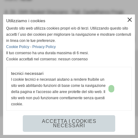
A. Dil. GMV Basket Ghezzano - Pall. Castelfranco Frogs
close
Under 17 Open
Utilizziamo i cookies
Girone B
Questo sito web utilizza cookies propri e/o di terzi. Utilizzando questo sito
accetti l´uso dei cookies per migliorare la navigazione e mostrare contenuti
<< PRECEDENTE
SUCCESSIVO >>
in linea con le tue preferenze.
Cookie Policy
-
Privacy Policy
Il tuo consenso ha una durata massima di 6 mesi.
A. D. Pallacanestro Castelfranco Frogs
Cookie accettati nel consenso: nessun consenso
Via Rocco Scotellaro, 39 - CAP 56022 - Castelfranco di sotto (Pisa)
P.I. 01636130500
tecnici necessari
Tel. 3387540212
I cookie tecnici e necessari aiutano a rendere fruibile un
info@frogspallacanestro.it
sito web abilitando funzioni di base come la navigazione
della pagina e l'accesso alle aree protette del sito web. Il
sito web non può funzionare correttamente senza questi
cookie.
Realizzazione siti web www.sitoper.it
ACCETTA I COOKIES
NECESSARI